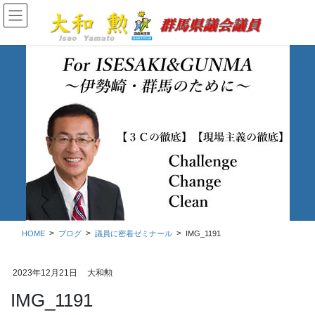
コ
ナ
ン
ビ
テ
ゲ
ン
ー
ツ
シ
に
ョ
移
ン
動
に
移
ブログ
動
HOME
ブログ
議員に密着ゼミナール
IMG_1191
2023年12月21日
大和勲
IMG_1191