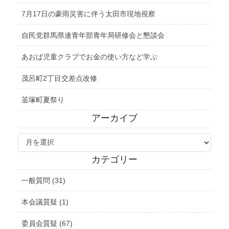
7月17日の豪雨災害に伴う太田市現地視察
自民党群馬県連青年部青年局研修会と懇談会
あおば児童クラブでお金の使い方など学ぶ
茂呂町2丁目交差点改修
韮塚町夏祭り
アーカイブ
ア
ー
カ
カテゴリー
イ
ブ
一般質問 (31)
本会議質疑 (1)
委員会質疑 (67)