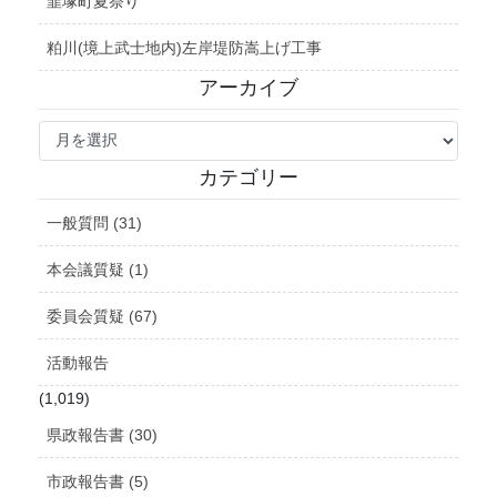
韮塚町夏祭り
粕川(境上武士地内)左岸堤防嵩上げ工事
アーカイブ
ア
ー
カ
カテゴリー
イ
ブ
一般質問 (31)
本会議質疑 (1)
委員会質疑 (67)
活動報告
(1,019)
県政報告書 (30)
市政報告書 (5)