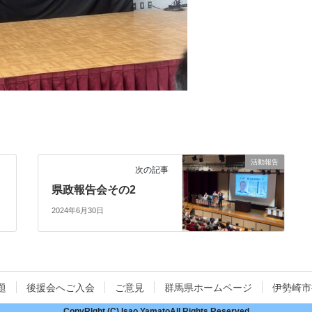
活動報告
次の記事
県政報告会その2
2024年6月30日
題
後援会へご入会
ご意見
群馬県ホームページ
伊勢崎市
CopyRIght (C) Isao YamatoAll Rights Reserved