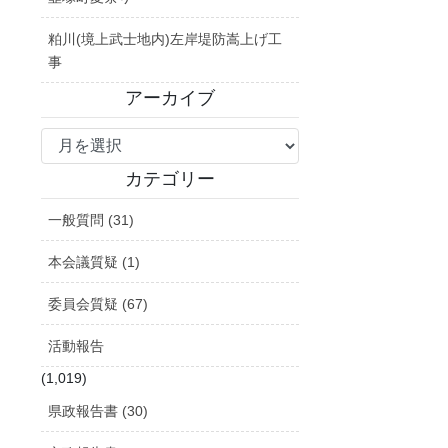
粕川(境上武士地内)左岸堤防嵩上げ工
事
アーカイブ
ア
ー
カ
カテゴリー
イ
一般質問 (31)
ブ
本会議質疑 (1)
委員会質疑 (67)
活動報告
(1,019)
県政報告書 (30)