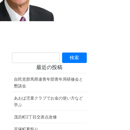
最近の投稿
自民党群馬県連青年部青年局研修会と
懇談会
あおば児童クラブでお金の使い方など
学ぶ
茂呂町2丁目交差点改修
韮塚町夏祭り