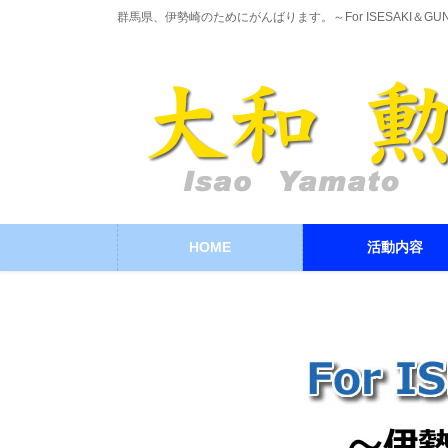
コ
ナ
群馬県、伊勢崎のためにがんばります。～For ISESAKI＆GU
ン
ビ
テ
ゲ
ン
ー
ツ
シ
に
ョ
移
ン
動
に
移
動
HOME
活動内容