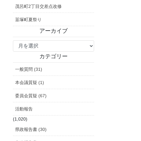
茂呂町2丁目交差点改修
韮塚町夏祭り
アーカイブ
ア
ー
カ
カテゴリー
イ
一般質問 (31)
ブ
本会議質疑 (1)
委員会質疑 (67)
活動報告
(1,020)
県政報告書 (30)