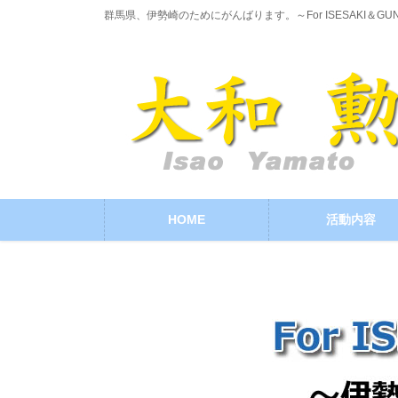
コ
ナ
群馬県、伊勢崎のためにがんばります。～For ISESAKI＆GU
ン
ビ
テ
ゲ
ン
ー
ツ
シ
に
ョ
移
ン
動
に
移
動
HOME
活動内容