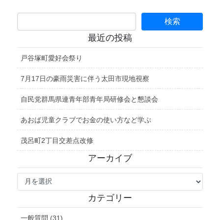
最近の投稿
戸谷塚町愛好会祭り
7月17日の豪雨災害に伴う太田市現地視察
自民党群馬県連青年部青年局研修会と懇談会
あおば児童クラブでお金の使い方など学ぶ
茂呂町2丁目交差点改修
アーカイブ
ア
ー
カ
カテゴリー
イ
ブ
一般質問 (31)