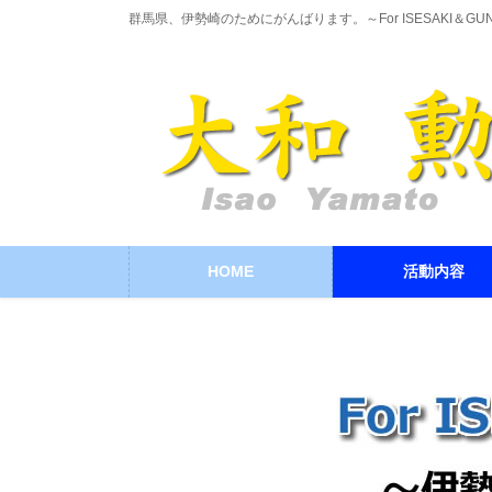
コ
ナ
群馬県、伊勢崎のためにがんばります。～For ISESAKI＆GU
ン
ビ
テ
ゲ
ン
ー
ツ
シ
に
ョ
移
ン
動
に
移
動
HOME
活動内容