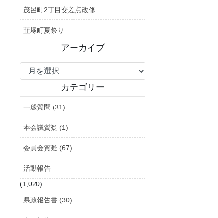
茂呂町2丁目交差点改修
韮塚町夏祭り
アーカイブ
ア
ー
カ
カテゴリー
イ
一般質問 (31)
ブ
本会議質疑 (1)
委員会質疑 (67)
活動報告
(1,020)
県政報告書 (30)