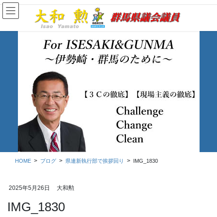
コ
ナ
ン
ビ
テ
ゲ
ン
ー
ツ
シ
に
ョ
移
ン
動
に
移
ブログ
動
HOME
ブログ
県連新執行部で挨拶回り
IMG_1830
2025年5月26日
大和勲
IMG_1830