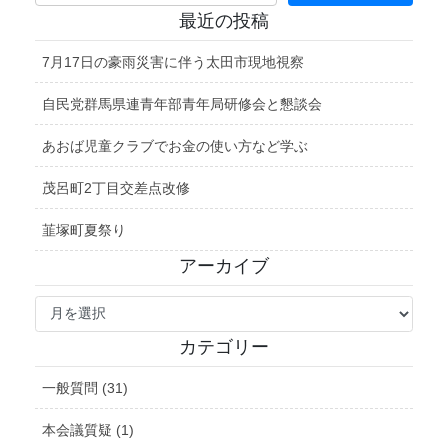
最近の投稿
7月17日の豪雨災害に伴う太田市現地視察
自民党群馬県連青年部青年局研修会と懇談会
あおば児童クラブでお金の使い方など学ぶ
茂呂町2丁目交差点改修
韮塚町夏祭り
アーカイブ
ア
ー
カ
カテゴリー
イ
ブ
一般質問 (31)
本会議質疑 (1)