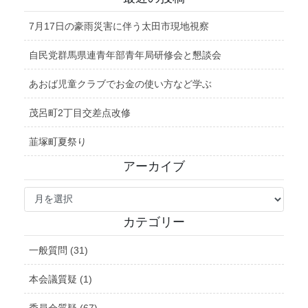
7月17日の豪雨災害に伴う太田市現地視察
自民党群馬県連青年部青年局研修会と懇談会
あおば児童クラブでお金の使い方など学ぶ
茂呂町2丁目交差点改修
韮塚町夏祭り
アーカイブ
ア
ー
カ
カテゴリー
イ
ブ
一般質問 (31)
本会議質疑 (1)