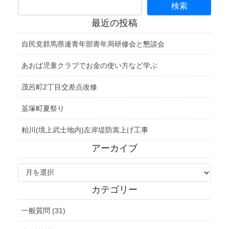
最近の投稿
自民党群馬県連青年部青年局研修会と懇談会
あおば児童クラブでお金の使い方など学ぶ
茂呂町2丁目交差点改修
韮塚町夏祭り
粕川(境上武士地内)左岸堤防嵩上げ工事
アーカイブ
ア
ー
カ
カテゴリー
イ
ブ
一般質問 (31)