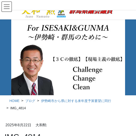
コ
ナ
ン
ビ
テ
ゲ
ン
ー
ツ
シ
に
ョ
移
ン
動
に
移
ブログ
動
HOME
ブログ
伊勢崎市から県に対する来年度予算要望に同行
IMG_4814
2025年8月22日
大和勲