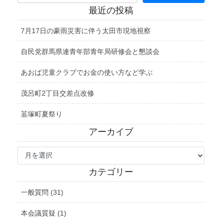
最近の投稿
7月17日の豪雨災害に伴う太田市現地視察
自民党群馬県連青年部青年局研修会と懇談会
あおば児童クラブでお金の使い方など学ぶ
茂呂町2丁目交差点改修
韮塚町夏祭り
アーカイブ
ア
ー
カ
カテゴリー
イ
ブ
一般質問 (31)
本会議質疑 (1)