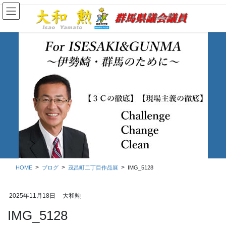
コ
ナ
ン
ビ
テ
ゲ
ン
ー
ツ
シ
に
ョ
移
ン
動
に
移
ブログ
動
HOME
ブログ
茂呂町二丁目作品展
IMG_5128
2025年11月18日
大和勲
IMG_5128