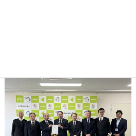
名和公民館新築移転要望書提出
11月18日(火)中澤区長会長並びに太田・小澤副会長、宮田市議と
一緒に、要望書を臂市長と三好教育長に手渡しました。昭和55年
建設で老朽化及び増築で使い勝手が悪い旨を強調しました。