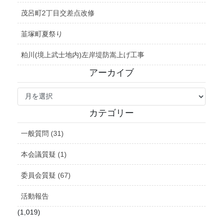
茂呂町2丁目交差点改修
韮塚町夏祭り
粕川(境上武士地内)左岸堤防嵩上げ工事
アーカイブ
ア
ー
カ
カテゴリー
イ
ブ
一般質問 (31)
本会議質疑 (1)
委員会質疑 (67)
活動報告
(1,019)