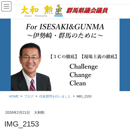
コ
ナ
ン
ビ
テ
ゲ
ン
ー
ツ
シ
に
ョ
移
ン
動
に
移
ブログ
動
HOME
ブログ
代表質問を行いました
IMG_2153
2026年2月21日
大和勲
IMG_2153