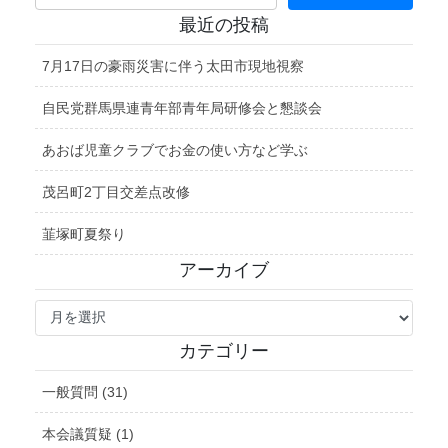
最近の投稿
7月17日の豪雨災害に伴う太田市現地視察
自民党群馬県連青年部青年局研修会と懇談会
あおば児童クラブでお金の使い方など学ぶ
茂呂町2丁目交差点改修
韮塚町夏祭り
アーカイブ
ア
ー
カ
カテゴリー
イ
ブ
一般質問 (31)
本会議質疑 (1)