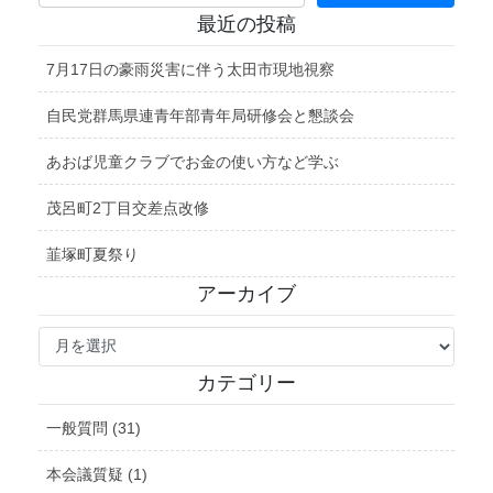
最近の投稿
7月17日の豪雨災害に伴う太田市現地視察
自民党群馬県連青年部青年局研修会と懇談会
あおば児童クラブでお金の使い方など学ぶ
茂呂町2丁目交差点改修
韮塚町夏祭り
アーカイブ
ア
ー
カ
カテゴリー
イ
ブ
一般質問 (31)
本会議質疑 (1)