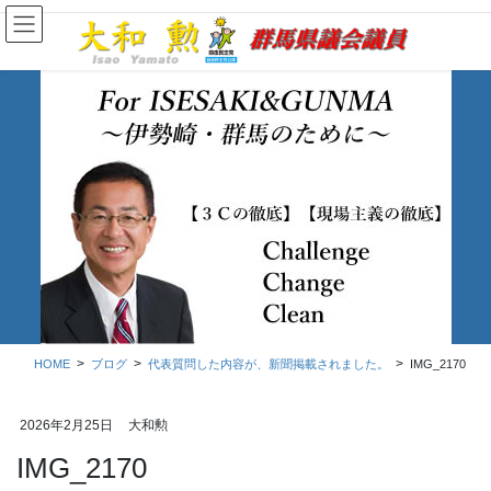
コ
ナ
ン
ビ
テ
ゲ
ン
ー
ツ
シ
に
ョ
移
ン
動
に
移
ブログ
動
HOME
ブログ
代表質問した内容が、新聞掲載されました。
IMG_2170
2026年2月25日
大和勲
IMG_2170