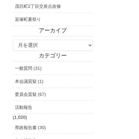
茂呂町2丁目交差点改修
韮塚町夏祭り
アーカイブ
ア
ー
カ
カテゴリー
イ
一般質問 (31)
ブ
本会議質疑 (1)
委員会質疑 (67)
活動報告
(1,020)
県政報告書 (30)