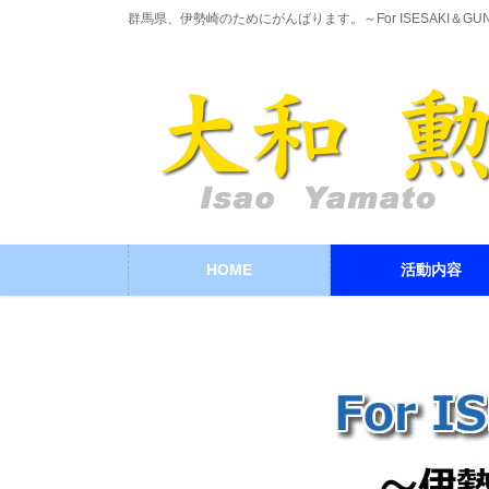
コ
ナ
群馬県、伊勢崎のためにがんばります。～For ISESAKI＆GU
ン
ビ
テ
ゲ
ン
ー
ツ
シ
に
ョ
移
ン
動
に
移
動
HOME
活動内容