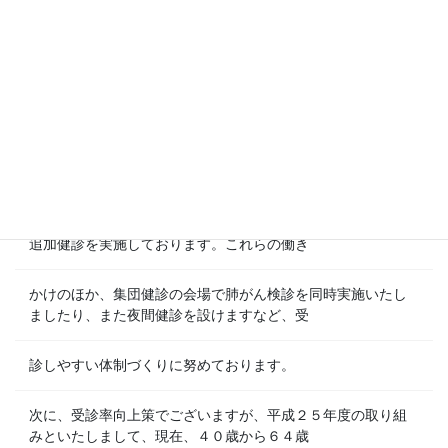
本市におきましても同様の目標値を設定し、達成できるよう
努めてまいりたいと考えております。
次に、未受診者に対する働きかけでございますが、対象者へ
の個人通知のほか、保険証の一斉更新の際に
受診勧奨チラシを同封して意識の啓発を図っております。ま
た、４月から７月までに実施をいたしました
集団健診の未受診者には再度通知をいたしまして、１０月に
追加健診を実施しております。これらの働き
かけのほか、集団健診の会場で肺がん検診を同時実施いたし
ましたり、また夜間健診を設けますなど、受
診しやすい体制づくりに努めております。
次に、受診率向上策でございますが、平成２５年度の取り組
みといたしまして、現在、４０歳から６４歳