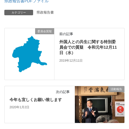
県政報告書PDFファイル
県政報告書
カテゴリー
委員会質疑
前の記事
外国人との共生に関する特別委
員会での質疑 令和元年12月11
日（水）
2019年12月11日
活動報告
次の記事
今年も宜しくお願い致します
2020年1月2日