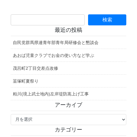
最近の投稿
自民党群馬県連青年部青年局研修会と懇談会
あおば児童クラブでお金の使い方など学ぶ
茂呂町2丁目交差点改修
韮塚町夏祭り
粕川(境上武士地内)左岸堤防嵩上げ工事
アーカイブ
ア
ー
カ
カテゴリー
イ