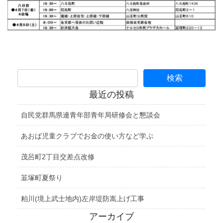
最近の投稿
自民党群馬県連青年部青年局研修会と懇談会
あおば児童クラブでお金の使い方など学ぶ
茂呂町2丁目交差点改修
韮塚町夏祭り
粕川(境上武士地内)左岸堤防嵩上げ工事
アーカイブ