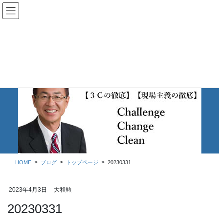
コ
ナ
ン
ビ
テ
ゲ
ン
ー
ツ
シ
に
ョ
移
ン
動
に
移
ブログ
動
HOME
ブログ
トップページ
20230331
2023年4月3日
大和勲
20230331