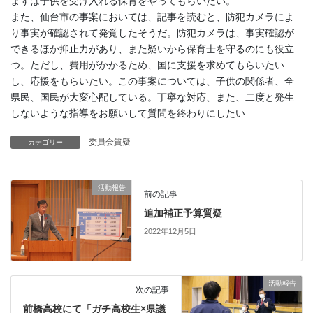
まずは子供を受け入れる保育をやってもらいたい。
また、仙台市の事案においては、記事を読むと、防犯カメラによ
り事実が確認されて発覚したそうだ。防犯カメラは、事実確認が
できるほか抑止力があり、また疑いから保育士を守るのにも役立
つ。ただし、費用がかかるため、国に支援を求めてもらいたい
し、応援をもらいたい。この事案については、子供の関係者、全
県民、国民が大変心配している。丁寧な対応、また、二度と発生
しないような指導をお願いして質問を終わりにしたい
委員会質疑
カテゴリー
活動報告
前の記事
追加補正予算質疑
2022年12月5日
活動報告
次の記事
前橋高校にて「ガチ高校生×県議