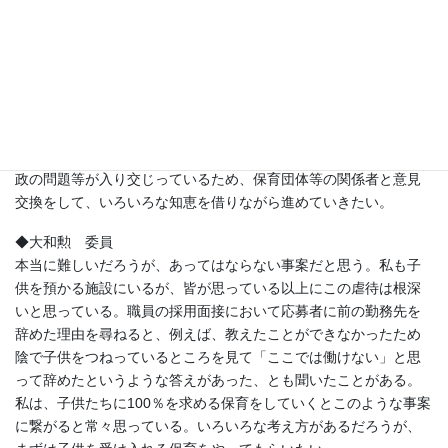
喚起や実態調査を行うという発言があった。12月７日、８日付け
で厚生労働省と文部科学省からまず注意喚起の通知があった。本
県でもそれぞれ翌日の８日、９日に各施設、市町村等にそれを周
知した。実態調査については、国から別途示されるとのことであ
る。まずは国と協調して取組を進めていくのが基本だと考えてい
る。県独自の施策については、今回の事案には保育士本人の問題
のほか、園の組織風土的な問題、園長の認識の問題、市町村の行
政の問題等が入り交じっているため、保育団体等の関係者と意見
交換をして、いろいろな知恵を借りながら進めていきたい。
◆大和勲 委員
本当に難しいだろうが、あってはならない事案だと思う。私も子
供を預かる施設にいるが、皆が思っている以上にこの虐待は根深
いと思っている。職員の採用面接において応募者に前の勤務先を
辞めた理由を尋ねると、例えば、教えたことができなかったため
陰で子供をつねっているところを見て「ここでは働けない」と思
って辞めたというような答えがあった、とも聞いたことがある。
私は、子供たちに100％を求める保育をしていくとこのような事案
に繋がると常々思っている。いろいろな考え方があるだろうが、