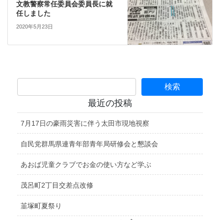
文教警察常任委員会委員長に就
任しました
2020年5月23日
最近の投稿
7月17日の豪雨災害に伴う太田市現地視察
自民党群馬県連青年部青年局研修会と懇談会
あおば児童クラブでお金の使い方など学ぶ
茂呂町2丁目交差点改修
韮塚町夏祭り