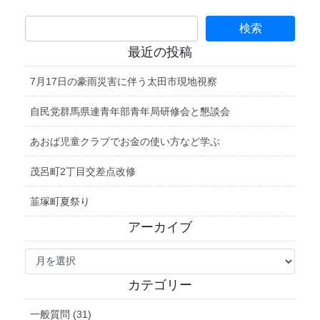
最近の投稿
7月17日の豪雨災害に伴う太田市現地視察
自民党群馬県連青年部青年局研修会と懇談会
あおば児童クラブでお金の使い方など学ぶ
茂呂町2丁目交差点改修
韮塚町夏祭り
アーカイブ
ア
ー
カ
カテゴリー
イ
ブ
一般質問 (31)