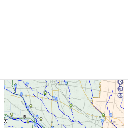
剛志地区 粕川に水位監視カメラ
設置
かねてより、地元剛志地区 上武士区長さんと地元土木事務所に
て要望していた水位監視カメラが、設置されて可動しました。川
の水位情報→日本地図が表示→地図を拡大してカメラマークをク
リックすると見ることが出来ます。