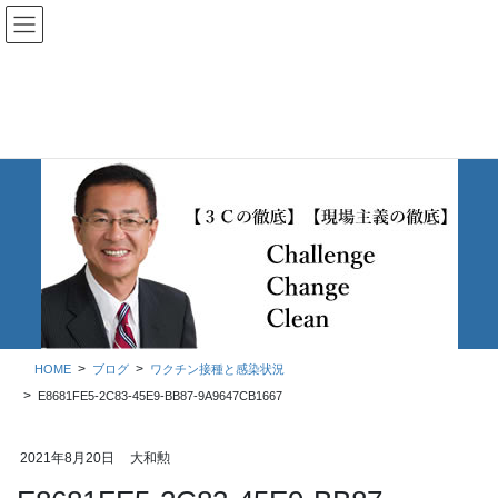
コ
ナ
ン
ビ
テ
ゲ
ン
ー
ツ
シ
に
ョ
移
ン
動
に
移
ブログ
動
HOME
ブログ
ワクチン接種と感染状況
E8681FE5-2C83-45E9-BB87-9A9647CB1667
2021年8月20日
大和勲