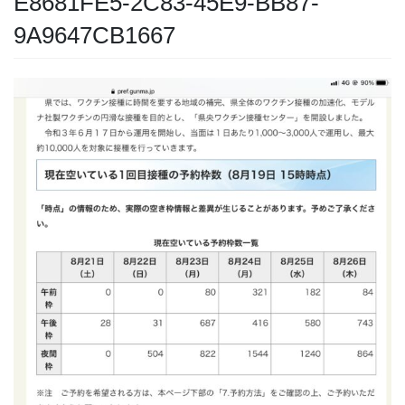
E8681FE5-2C83-45E9-BB87-
9A9647CB1667