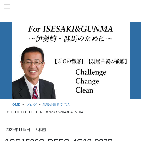
コ
ナ
ン
ビ
テ
ゲ
ン
ー
ツ
シ
に
ョ
移
ン
動
に
移
ブログ
動
HOME
ブログ
県議会新春交流会
1CD1506C-DFFC-4C18-923B-520A3CAF5F0A
2022年1月5日
大和勲