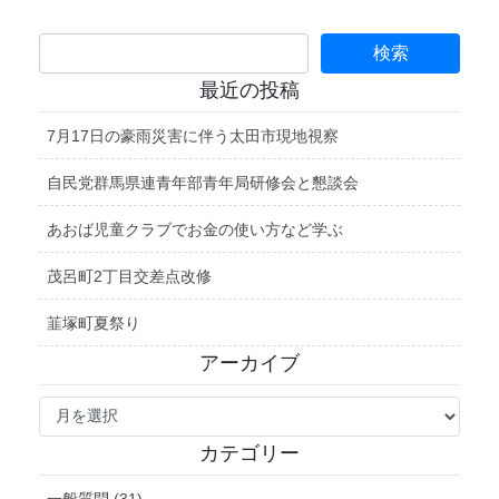
最近の投稿
7月17日の豪雨災害に伴う太田市現地視察
自民党群馬県連青年部青年局研修会と懇談会
あおば児童クラブでお金の使い方など学ぶ
茂呂町2丁目交差点改修
韮塚町夏祭り
アーカイブ
ア
ー
カ
カテゴリー
イ
ブ
一般質問 (31)