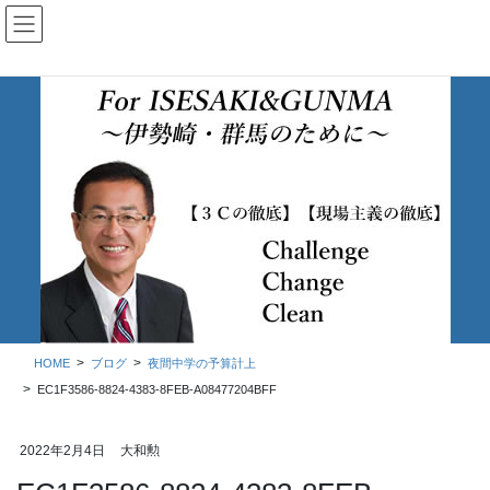
コ
ナ
ン
ビ
テ
ゲ
ン
ー
ツ
シ
に
ョ
移
ン
動
に
移
ブログ
動
HOME
ブログ
夜間中学の予算計上
EC1F3586-8824-4383-8FEB-A08477204BFF
2022年2月4日
大和勲