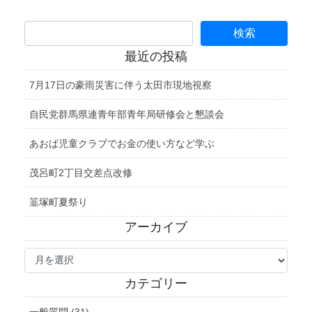
最近の投稿
7月17日の豪雨災害に伴う太田市現地視察
自民党群馬県連青年部青年局研修会と懇談会
あおば児童クラブでお金の使い方など学ぶ
茂呂町2丁目交差点改修
韮塚町夏祭り
アーカイブ
ア
ー
カ
カテゴリー
イ
ブ
一般質問 (31)