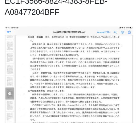
EC1F3586-8824-4383-8FEB-
A08477204BFF