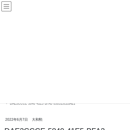
コ
ナ
ン
ビ
テ
ゲ
ン
ー
ツ
シ
に
ョ
移
ン
動
に
移
ブログ
動
HOME
ブログ
追加補正予算質疑の内容が上毛新聞に掲載
DAE3CCCE-5840-41E5-BFA3-050515C28A21
2022年6月7日
大和勲