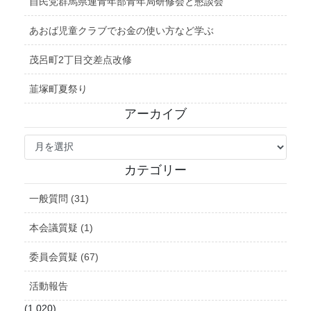
自民党群馬県連青年部青年局研修会と懇談会
あおば児童クラブでお金の使い方など学ぶ
茂呂町2丁目交差点改修
韮塚町夏祭り
アーカイブ
ア
ー
カ
カテゴリー
イ
ブ
一般質問 (31)
本会議質疑 (1)
委員会質疑 (67)
活動報告
(1,020)