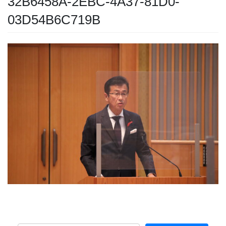
32B6458A-2EBC-4A37-81D0-
03D54B6C719B