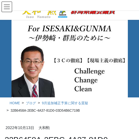
コ
ナ
ン
ビ
テ
ゲ
ン
ー
ツ
シ
に
ョ
移
ン
動
に
移
ブログ
動
HOME
ブログ
9月追加補正予算に関する質疑
32B6458A-2EBC-4A37-81D0-03D54B6C719B
2022年10月13日
大和勲