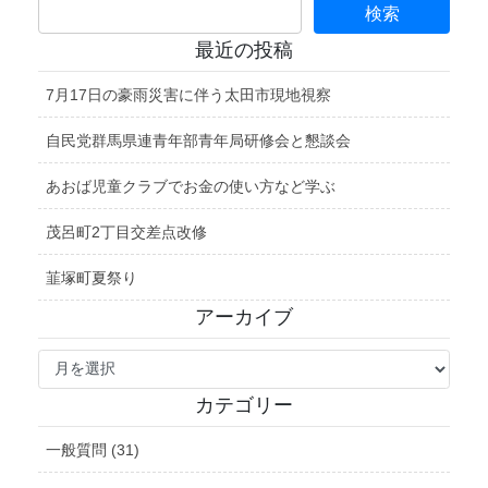
最近の投稿
7月17日の豪雨災害に伴う太田市現地視察
自民党群馬県連青年部青年局研修会と懇談会
あおば児童クラブでお金の使い方など学ぶ
茂呂町2丁目交差点改修
韮塚町夏祭り
アーカイブ
ア
ー
カ
カテゴリー
イ
ブ
一般質問 (31)