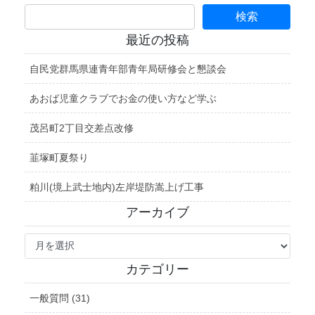
最近の投稿
自民党群馬県連青年部青年局研修会と懇談会
あおば児童クラブでお金の使い方など学ぶ
茂呂町2丁目交差点改修
韮塚町夏祭り
粕川(境上武士地内)左岸堤防嵩上げ工事
アーカイブ
ア
ー
カ
カテゴリー
イ
ブ
一般質問 (31)