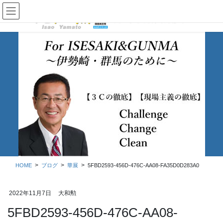
コ
ナ
ン
ビ
テ
ゲ
ン
ー
ツ
シ
に
ョ
移
ン
動
に
移
ブログ
動
HOME
ブログ
華展
5FBD2593-456D-476C-AA08-FA35D0D283A0
2022年11月7日
大和勲
5FBD2593-456D-476C-AA08-