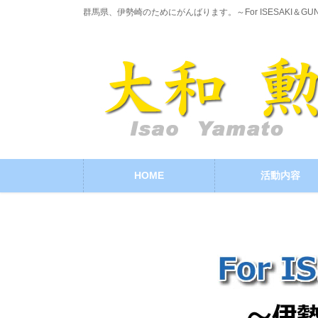
コ
ナ
群馬県、伊勢崎のためにがんばります。～For ISESAKI＆GU
ン
ビ
テ
ゲ
ン
ー
ツ
シ
に
ョ
移
ン
動
に
移
動
HOME
活動内容