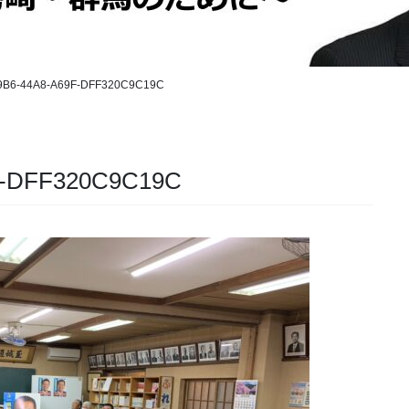
9B6-44A8-A69F-DFF320C9C19C
F-DFF320C9C19C