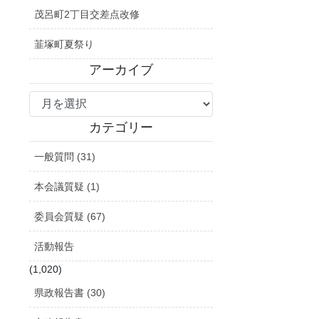
茂呂町2丁目交差点改修
韮塚町夏祭り
アーカイブ
ア
ー
カ
カテゴリー
イ
一般質問 (31)
ブ
本会議質疑 (1)
委員会質疑 (67)
活動報告
(1,020)
県政報告書 (30)