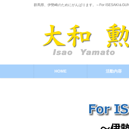
コ
ナ
群馬県、伊勢崎のためにがんばります。～For ISESAKI＆GU
ン
ビ
テ
ゲ
ン
ー
ツ
シ
に
ョ
移
ン
動
に
移
動
HOME
活動内容