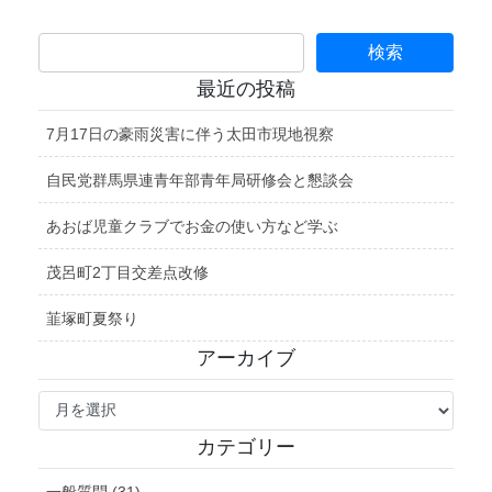
最近の投稿
7月17日の豪雨災害に伴う太田市現地視察
自民党群馬県連青年部青年局研修会と懇談会
あおば児童クラブでお金の使い方など学ぶ
茂呂町2丁目交差点改修
韮塚町夏祭り
アーカイブ
ア
ー
カ
カテゴリー
イ
ブ
一般質問 (31)