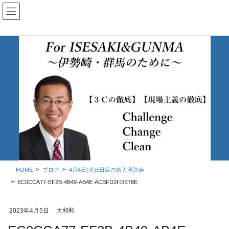
コ
ナ
ン
ビ
テ
ゲ
ン
ー
ツ
シ
に
ョ
移
ン
動
に
移
ブログ
動
HOME
ブログ
4月4日(火)5日目の個人演説会
EC0CCA77-EF2B-4B49-AB4E-ACBFD2FDE78E
2023年4月5日
大和勲