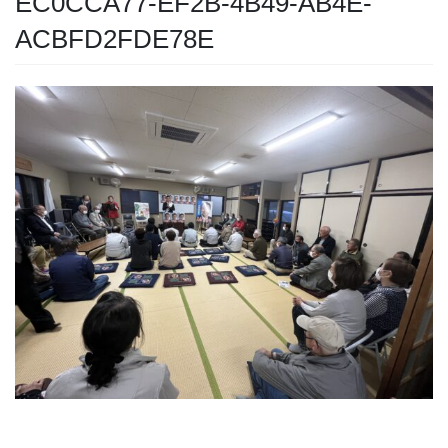
EC0CCA77-EF2B-4B49-AB4E-
ACBFD2FDE78E