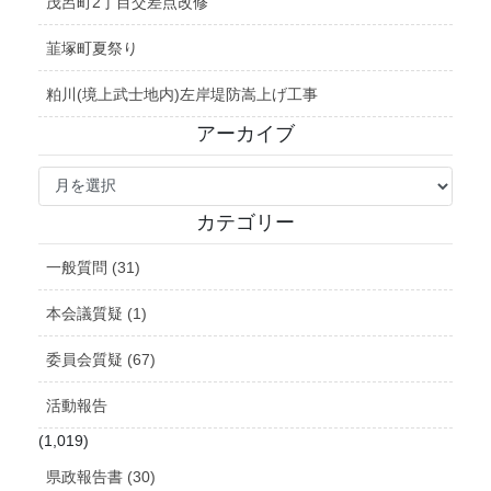
茂呂町2丁目交差点改修
韮塚町夏祭り
粕川(境上武士地内)左岸堤防嵩上げ工事
アーカイブ
ア
ー
カ
カテゴリー
イ
ブ
一般質問 (31)
本会議質疑 (1)
委員会質疑 (67)
活動報告
(1,019)
県政報告書 (30)