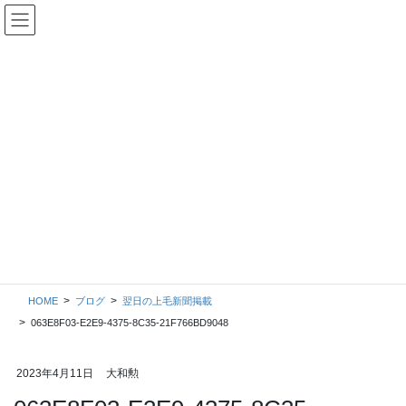
コ
ナ
ン
ビ
テ
ゲ
ン
ー
ツ
シ
に
ョ
移
ン
動
に
移
ブログ
動
HOME
ブログ
翌日の上毛新聞掲載
063E8F03-E2E9-4375-8C35-21F766BD9048
2023年4月11日
大和勲