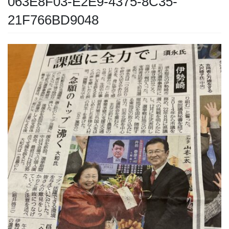
063E8F03-E2E9-4375-8C35-
21F766BD9048