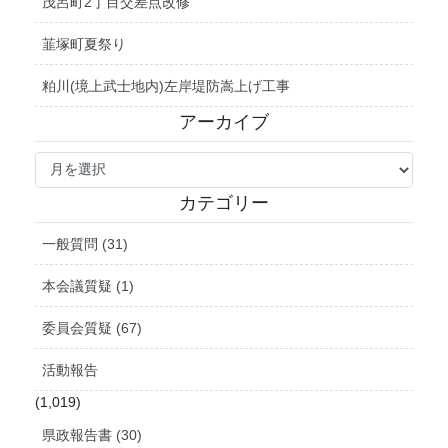
茂呂町2丁目交差点改修
韮塚町夏祭り
粕川(境上武士地内)左岸堤防嵩上げ工事
アーカイブ
ア
ー
カ
カテゴリー
イ
ブ
一般質問 (31)
本会議質疑 (1)
委員会質疑 (67)
活動報告
(1,019)
県政報告書 (30)