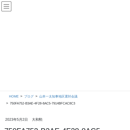
コ
ナ
ン
ビ
テ
ゲ
ン
ー
ツ
シ
に
ョ
移
ン
動
に
移
ブログ
動
HOME
ブログ
山本一太知事地区選対会議
750FA752-B3AE-4F28-8AC5-7914BFCAC8C3
2023年5月2日
大和勲