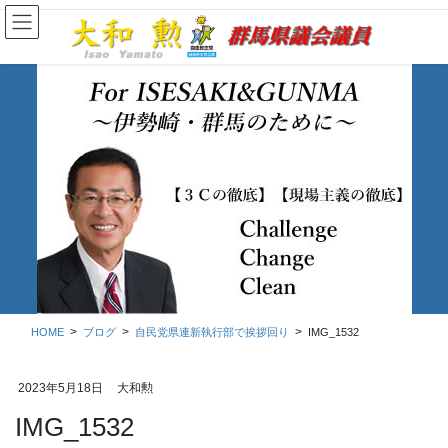
コ
ナ
ン
ビ
テ
ゲ
ン
ー
ツ
シ
に
ョ
移
ン
動
に
移
ブログ
動
HOME
ブログ
自民党県連新執行部で挨拶回り
IMG_1532
2023年5月18日
大和勲
IMG_1532