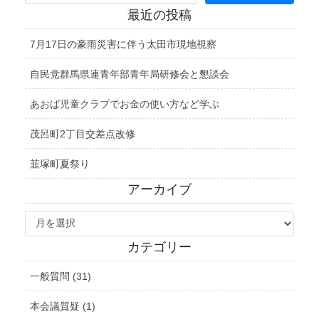
最近の投稿
7月17日の豪雨災害に伴う太田市現地視察
自民党群馬県連青年部青年局研修会と懇談会
あおば児童クラブでお金の使い方など学ぶ
茂呂町2丁目交差点改修
韮塚町夏祭り
アーカイブ
ア
ー
カ
カテゴリー
イ
ブ
一般質問 (31)
本会議質疑 (1)