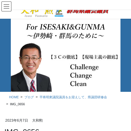
コ
ナ
ン
ビ
テ
ゲ
ン
ー
ツ
シ
に
ョ
移
ン
動
に
移
ブログ
動
HOME
ブログ
平将明衆議院議員をお迎えして、県議団研修会
IMG_0656
2023年6月7日
大和勲