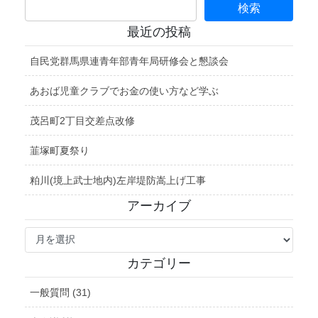
最近の投稿
自民党群馬県連青年部青年局研修会と懇談会
あおば児童クラブでお金の使い方など学ぶ
茂呂町2丁目交差点改修
韮塚町夏祭り
粕川(境上武士地内)左岸堤防嵩上げ工事
アーカイブ
ア
ー
カ
カテゴリー
イ
ブ
一般質問 (31)