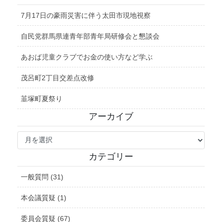
7月17日の豪雨災害に伴う太田市現地視察
自民党群馬県連青年部青年局研修会と懇談会
あおば児童クラブでお金の使い方など学ぶ
茂呂町2丁目交差点改修
韮塚町夏祭り
アーカイブ
ア
ー
カ
カテゴリー
イ
ブ
一般質問 (31)
本会議質疑 (1)
委員会質疑 (67)