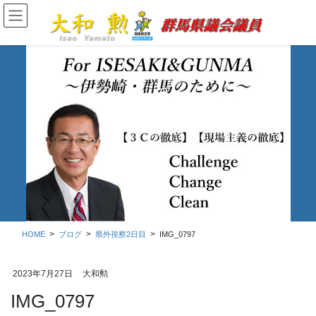
コ
ナ
ン
ビ
テ
ゲ
ン
ー
ツ
シ
に
ョ
移
ン
動
に
移
ブログ
動
HOME
ブログ
県外視察2日目
IMG_0797
2023年7月27日
大和勲
IMG_0797