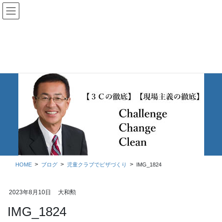
コ
ナ
ン
ビ
テ
ゲ
ン
ー
ツ
シ
に
ョ
移
ン
動
に
移
ブログ
動
HOME
ブログ
児童クラブでピザづくり
IMG_1824
2023年8月10日
大和勲
IMG_1824