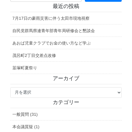
最近の投稿
7月17日の豪雨災害に伴う太田市現地視察
自民党群馬県連青年部青年局研修会と懇談会
あおば児童クラブでお金の使い方など学ぶ
茂呂町2丁目交差点改修
韮塚町夏祭り
アーカイブ
ア
ー
カ
カテゴリー
イ
ブ
一般質問 (31)
本会議質疑 (1)