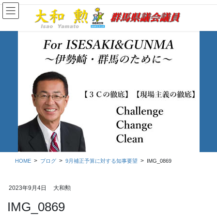
コ
ナ
ン
ビ
テ
ゲ
ン
ー
ツ
シ
に
ョ
移
ン
動
に
移
ブログ
動
HOME
ブログ
9月補正予算に対する知事要望
IMG_0869
2023年9月4日
大和勲
IMG_0869