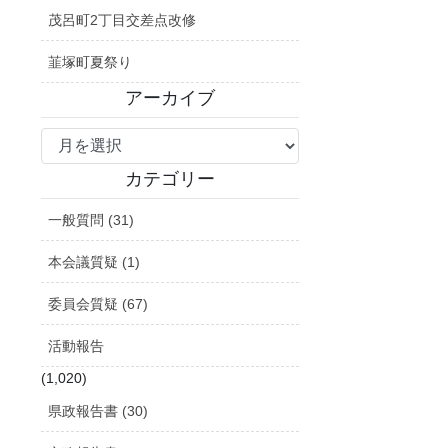
茂呂町2丁目交差点改修
韮塚町夏祭り
アーカイブ
ア
ー
カ
カテゴリー
イ
一般質問 (31)
ブ
本会議質疑 (1)
委員会質疑 (67)
活動報告
(1,020)
県政報告書 (30)