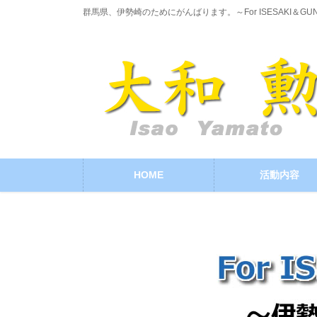
コ
ナ
群馬県、伊勢崎のためにがんばります。～For ISESAKI＆GU
ン
ビ
テ
ゲ
ン
ー
ツ
シ
に
ョ
移
ン
動
に
移
動
HOME
活動内容