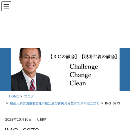
コ
ナ
ン
ビ
テ
ゲ
ン
ー
ツ
シ
に
ョ
移
ン
動
に
移
ブログ
動
HOME
ブログ
桐生天満宮国重要文化財指定及び古民具骨董市30周年記念式典
IMG_0973
2023年10月10日
大和勲