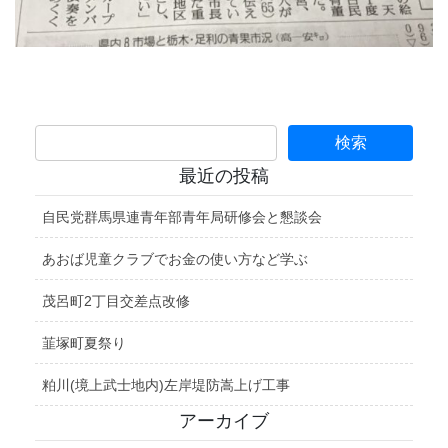
最近の投稿
自民党群馬県連青年部青年局研修会と懇談会
あおば児童クラブでお金の使い方など学ぶ
茂呂町2丁目交差点改修
韮塚町夏祭り
粕川(境上武士地内)左岸堤防嵩上げ工事
アーカイブ