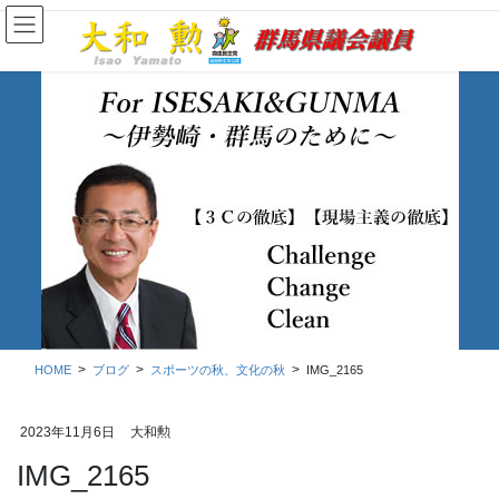
コ
ナ
ン
ビ
テ
ゲ
ン
ー
ツ
シ
に
ョ
移
ン
動
に
移
ブログ
動
HOME
ブログ
スポーツの秋、文化の秋
IMG_2165
2023年11月6日
大和勲
IMG_2165