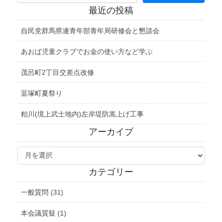
最近の投稿
自民党群馬県連青年部青年局研修会と懇談会
あおば児童クラブでお金の使い方など学ぶ
茂呂町2丁目交差点改修
韮塚町夏祭り
粕川(境上武士地内)左岸堤防嵩上げ工事
アーカイブ
ア
ー
カ
カテゴリー
イ
ブ
一般質問 (31)
本会議質疑 (1)