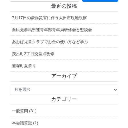
最近の投稿
7月17日の豪雨災害に伴う太田市現地視察
自民党群馬県連青年部青年局研修会と懇談会
あおば児童クラブでお金の使い方など学ぶ
茂呂町2丁目交差点改修
韮塚町夏祭り
アーカイブ
ア
ー
カ
カテゴリー
イ
ブ
一般質問 (31)
本会議質疑 (1)