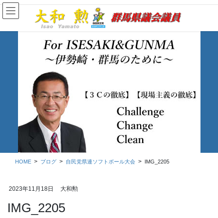
コ
ナ
ン
ビ
テ
ゲ
ン
ー
ツ
シ
に
ョ
移
ン
動
に
移
ブログ
動
HOME
ブログ
自民党県連ソフトボール大会
IMG_2205
2023年11月18日
大和勲
IMG_2205