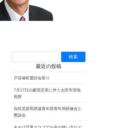
最近の投稿
戸谷塚町愛好会祭り
7月17日の豪雨災害に伴う太田市現地
視察
自民党群馬県連青年部青年局研修会と
懇談会
あおば児童クラブでお金の使い方など