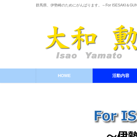
コ
ナ
群馬県、伊勢崎のためにがんばります。～For ISESAKI＆GU
ン
ビ
テ
ゲ
ン
ー
ツ
シ
に
ョ
移
ン
動
に
移
動
HOME
活動内容