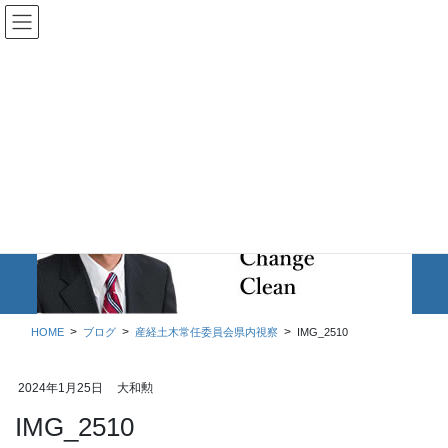
コ
ナ
ン
ビ
テ
ゲ
ン
ー
ツ
シ
に
ョ
移
ン
動
に
移
ブログ
動
HOME
ブログ
産経土木常任委員会県内視察
IMG_2510
2024年1月25日
大和勲
IMG_2510