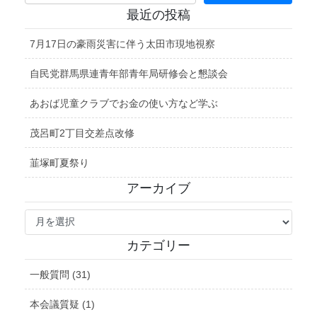
最近の投稿
7月17日の豪雨災害に伴う太田市現地視察
自民党群馬県連青年部青年局研修会と懇談会
あおば児童クラブでお金の使い方など学ぶ
茂呂町2丁目交差点改修
韮塚町夏祭り
アーカイブ
ア
ー
カ
カテゴリー
イ
ブ
一般質問 (31)
本会議質疑 (1)