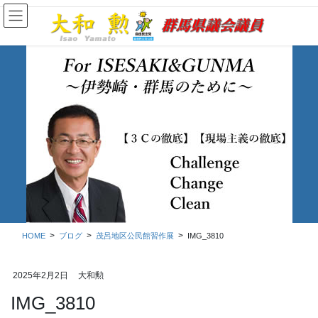
コ
ナ
ン
ビ
テ
ゲ
ン
ー
ツ
シ
に
ョ
移
ン
動
に
移
ブログ
動
HOME
ブログ
茂呂地区公民館習作展
IMG_3810
2025年2月2日
大和勲
IMG_3810