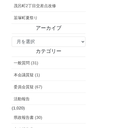
茂呂町2丁目交差点改修
韮塚町夏祭り
アーカイブ
ア
ー
カ
カテゴリー
イ
一般質問 (31)
ブ
本会議質疑 (1)
委員会質疑 (67)
活動報告
(1,020)
県政報告書 (30)