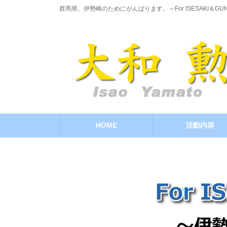
コ
ナ
群馬県、伊勢崎のためにがんばります。～For ISESAKI＆GU
ン
ビ
テ
ゲ
ン
ー
ツ
シ
に
ョ
移
ン
動
に
移
動
HOME
活動内容