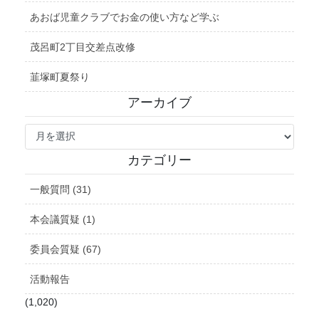
あおば児童クラブでお金の使い方など学ぶ
茂呂町2丁目交差点改修
韮塚町夏祭り
アーカイブ
ア
ー
カ
カテゴリー
イ
ブ
一般質問 (31)
本会議質疑 (1)
委員会質疑 (67)
活動報告
(1,020)