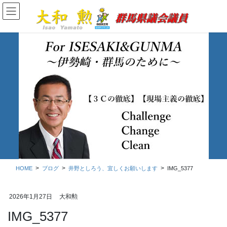
コ
ナ
ン
ビ
テ
ゲ
ン
ー
ツ
シ
に
ョ
移
ン
動
に
移
ブログ
動
HOME
ブログ
井野としろう、宜しくお願いします
IMG_5377
2026年1月27日
大和勲
IMG_5377