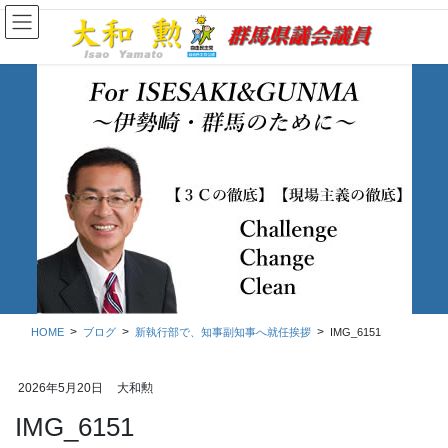
コ
ナ
ン
ビ
テ
ゲ
ン
ー
ツ
シ
に
ョ
移
ン
動
に
移
ブログ
動
HOME
ブログ
新執行部で、知事副知事へ就任挨拶
IMG_6151
2026年5月20日
大和勲
IMG_6151