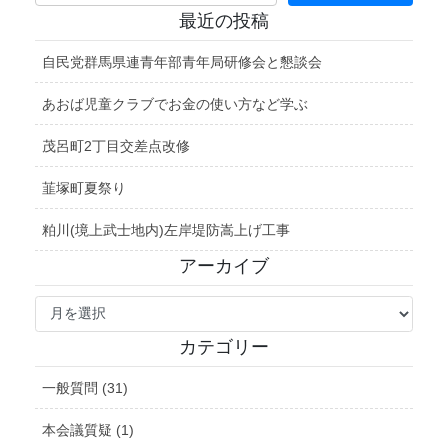
最近の投稿
自民党群馬県連青年部青年局研修会と懇談会
あおば児童クラブでお金の使い方など学ぶ
茂呂町2丁目交差点改修
韮塚町夏祭り
粕川(境上武士地内)左岸堤防嵩上げ工事
アーカイブ
ア
ー
カ
カテゴリー
イ
ブ
一般質問 (31)
本会議質疑 (1)