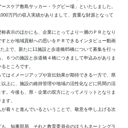
アースケア敷島サッカー・ラグビー場」といたしました。
000万円の収入実績がありまして、貴重な財源となって
称表示のほかにも、企業にとってより一層のＰＲとなり
ですとか地域貢献への思いをＰＲできるインタビュー動画
設けた上で、新たに11施設と歩道橋85橋について募集を行っ
も、６つの施設と歩道橋４橋につきまして申込みがありま
いるところです。
てはイメージアップや宣伝効果が期待できる一方で、県
と以上に、施設の維持管理や地域の活性化などに民間の活
ます。今後も、県・企業の双方にとってメリットとなりま
ります。
入が着々と進んでいるということで、敬意を申し上げる次
も、知事部局、それと教育委員会のほうもネーミングラ