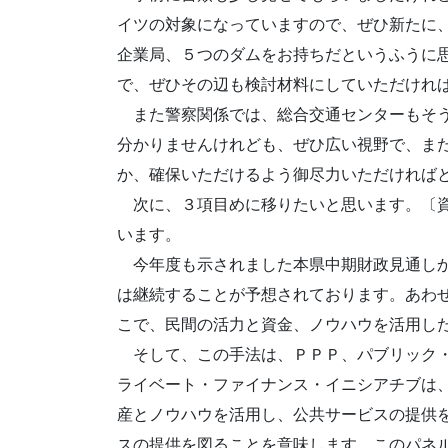
イツの対象になっていますので、ぜひ新たに
企業局、５つのダムをお持ちだというふうに思
で、ぜひその辺も検討材料にしていただけれ
また警察関係では、総合交通センターもそう
分かりませんけれども、ぜひ広い視野で、ま
か、確保いただけるよう御尽力いただければ
次に、３項目めに移りたいと思います。〔資
います。
今年度も示されました本県中期財政見通しか
は継続することが予想されております。あわ
こで、民間の活力と資金、ノウハウを活用し
そして、この手法は、ＰＰＰ、パブリック・
ライベート・ファイナンス・イニシアチブは
産とノウハウを活用し、公共サービスの提供
スの提供を図ることを意味します。このパネ