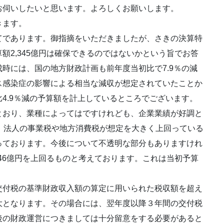
お伺いしたいと思います。よろしくお願いします。
きます。
であります。御指摘をいただきましたが、さきの決算特
額2,345億円は確保できるのではないかという旨でお答
時には、国の地方財政計画も前年度当初比で7.9％の減
ス感染症の影響による相当な減収が想定されていたことか
4.9％減の予算額を計上しているところでございます。
おり、業種によってはですけれども、企業業績が好調と
、法人の事業税や地方消費税が想定を大きく上回っている
っております。今後について不透明な部分もありますけれ
446億円を上回るものと考えております。これは当初予算
付税の基準財政収入額の算定に用いられた税収額を超え
大となります。その場合には、翌年度以降３年間の交付税
後の財政運営につきましては十分留意をする必要があると