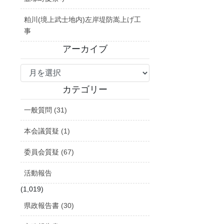
粕川(境上武士地内)左岸堤防嵩上げ工
事
アーカイブ
ア
ー
カ
カテゴリー
イ
一般質問 (31)
ブ
本会議質疑 (1)
委員会質疑 (67)
活動報告
(1,019)
県政報告書 (30)