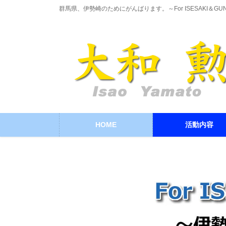
コ
ナ
群馬県、伊勢崎のためにがんばります。～For ISESAKI＆GU
ン
ビ
テ
ゲ
ン
ー
ツ
シ
に
ョ
移
ン
動
に
移
動
HOME
活動内容