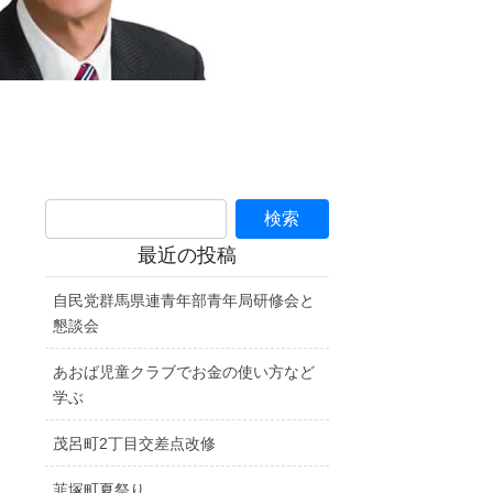
最近の投稿
自民党群馬県連青年部青年局研修会と
懇談会
あおば児童クラブでお金の使い方など
学ぶ
茂呂町2丁目交差点改修
韮塚町夏祭り