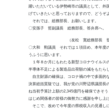
躍いただいている伊勢崎市の議員として、外
げていきたいと思っておりますので、どうぞ
それでは、総務部長、お願いします。
〇安孫子 哲副議長 総務部長、答弁席へ。
（友松 寛総務部長 登
〇大和 勲議員 それでは１項目め、本年度
うふうに思います。
１年８か月にもわたる新型コロナウイルスの
半導体不足による製造品出荷額の減をもたら
自主財源の確保は、コロナ禍の中で多面的な
決算総括質疑では、我が党の川野辺県議団長
ね当初予算計上額の2,345億円を確保でき
はじめ関係者の皆様の御努力に感謝を申し上
そこで、改めて今年度の県税収入の見通しに