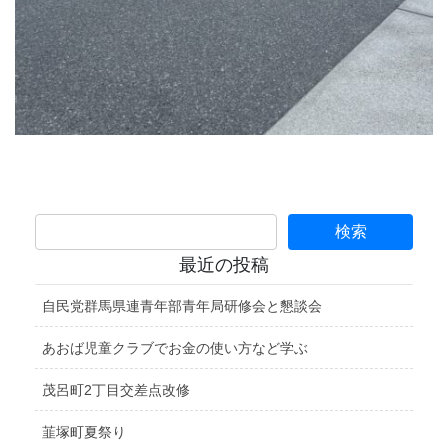
最近の投稿
自民党群馬県連青年部青年局研修会と懇談会
あおば児童クラブでお金の使い方など学ぶ
茂呂町2丁目交差点改修
韮塚町夏祭り