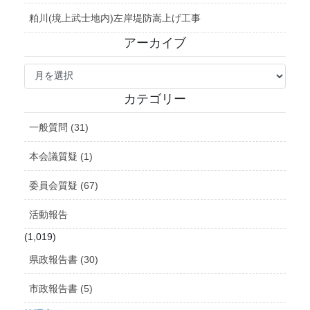
粕川(境上武士地内)左岸堤防嵩上げ工事
アーカイブ
ア
ー
カ
カテゴリー
イ
ブ
一般質問 (31)
本会議質疑 (1)
委員会質疑 (67)
活動報告
(1,019)
県政報告書 (30)
市政報告書 (5)