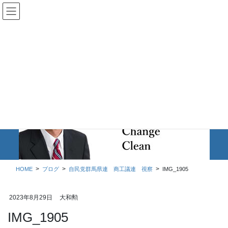
コ
ナ
ン
ビ
テ
ゲ
ン
ー
ツ
シ
に
ョ
移
ン
動
に
移
ブログ
動
HOME
ブログ
自民党群馬県連 商工議連 視察
IMG_1905
2023年8月29日
大和勲
IMG_1905